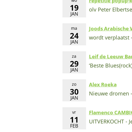
repetitie popup-k
wo
19
olv Peter Elbert
JAN
Joods Arabische
ma
24
wordt verplaatst 
JAN
Leif de Leeuw Ba
za
29
‘Beste Blues(rock)
JAN
Alex Roeka
zo
30
Nieuwe dromen 
JAN
Flamenco CAMBI
vr
11
UITVERKOCHT - Jef
FEB