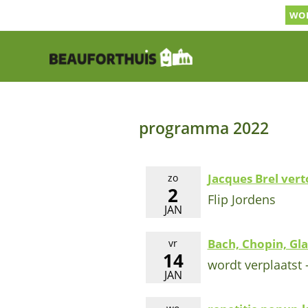
Ga
WOR
naar
inhoud
programma 2022
Jacques Brel vert
zo
2
Flip Jordens
JAN
Bach, Chopin, Gl
vr
14
wordt verplaatst 
JAN