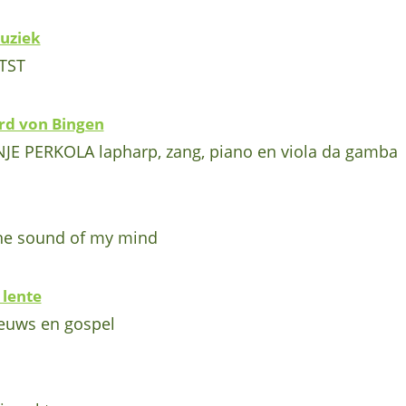
uziek
TST
rd von Bingen
E PERKOLA lapharp, zang, piano en viola da gamba
e sound of my mind
lente
eeuws en gospel