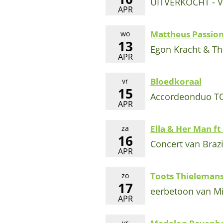
UITVERKOCHT - Vi
APR
Mattheus Passion
wo
13
Egon Kracht & T
APR
Bloedkoraal
vr
15
Accordeonduo TO
APR
Ella & Her Man ft
za
16
Concert van Brazi
APR
Toots Thielemans
zo
17
eerbetoon van Mi
APR
vr