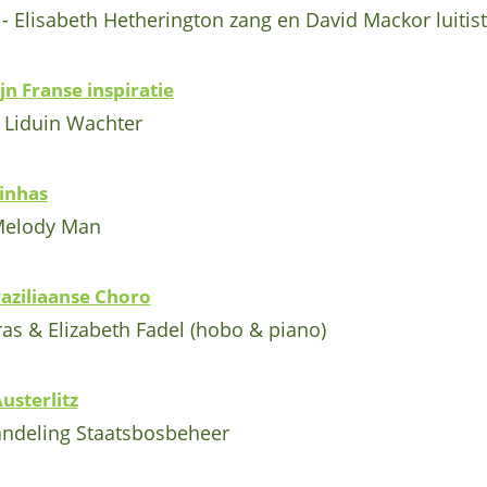
 Elisabeth Hetherington zang en David Mackor luitist
jn Franse inspiratie
 Liduin Wachter
inhas
Melody Man
raziliaanse Choro
as & Elizabeth Fadel (hobo & piano)
usterlitz
deling Staatsbosbeheer