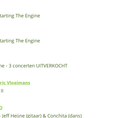
arting The Engine
arting The Engine
ine - 3 concerten UITVERKOCHT
ric Vloeimans
II
O
eff Heijne (gitaar) & Conchita (dans)