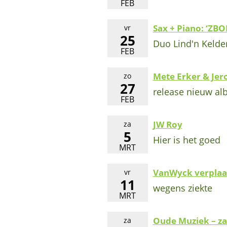
FEB
Sax + Piano: ‘ZBO
vr
25
Duo Lind'n Kelder
FEB
Mete Erker & Jero
zo
27
release nieuw al
FEB
JW Roy
za
5
Hier is het goed
MRT
VanWyck verplaats
vr
11
wegens ziekte
MRT
Oude Muziek – za
za