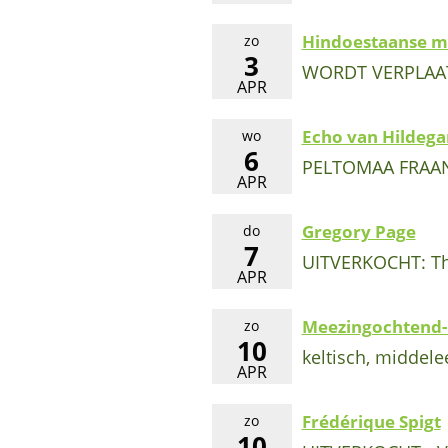
Hindoestaanse m
zo
3
WORDT VERPLAA
APR
Echo van Hildega
wo
6
PELTOMAA FRAANJ
APR
Gregory Page
do
7
UITVERKOCHT: Th
APR
Meezingochtend- 
zo
10
keltisch, middel
APR
Frédérique Spigt
zo
10