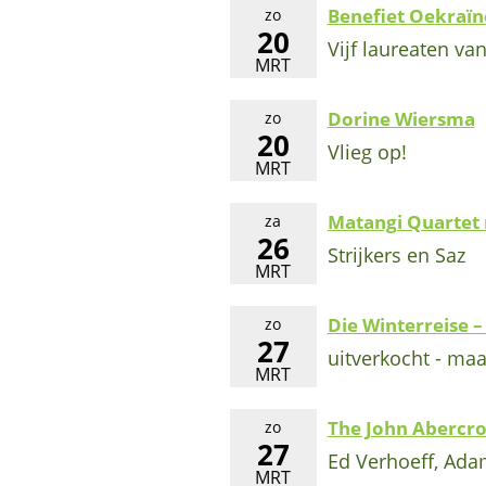
Benefiet Oekraïn
zo
20
Vijf laureaten va
MRT
Dorine Wiersma
zo
20
Vlieg op!
MRT
Matangi Quartet 
za
26
Strijkers en Saz
MRT
Die Winterreise –
zo
27
uitverkocht - ma
MRT
The John Abercro
zo
27
Ed Verhoeff, Ad
MRT