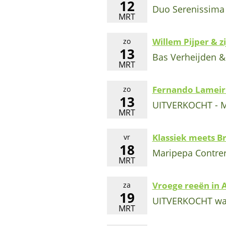
12
Duo Serenissima -
MRT
Willem Pijper & zi
zo
13
Bas Verheijden &
MRT
Fernando Lameir
zo
13
UITVERKOCHT - 
MRT
Klassiek meets B
vr
18
Maripepa Contrer
MRT
Vroege reeën in A
za
19
UITVERKOCHT wan
MRT