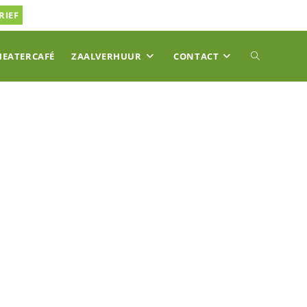
RIEF
TOGGLE
HEATERCAFÉ
ZAALVERHUUR
CONTACT
SITE
ZOEKEN