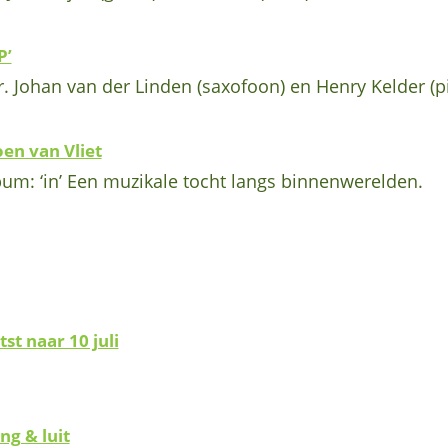
P’
. Johan van der Linden (saxofoon) en Henry Kelder (p
en van Vliet
bum: ‘in’ Een muzikale tocht langs binnenwerelden.
t naar 10 juli
ng & luit