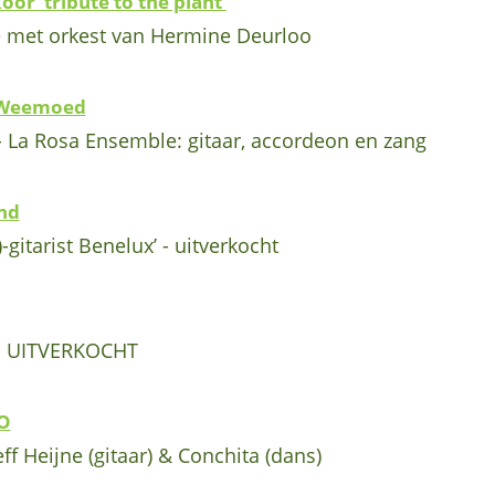
oor ’tribute to the plant’
se met orkest van Hermine Deurloo
 Weemoed
- La Rosa Ensemble: gitaar, accordeon en zang
nd
-gitarist Benelux’ - uitverkocht
- UITVERKOCHT
O
f Heijne (gitaar) & Conchita (dans)