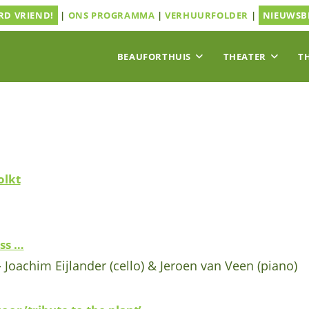
D VRIEND!
|
ONS PROGRAMMA
|
VERHUURFOLDER
|
NIEUWSB
BEAUFORTHUIS
THEATER
T
olkt
ass …
- Joachim Eijlander (cello) & Jeroen van Veen (piano)