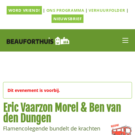
Ga
WORD VRIEND!
|
ONS PROGRAMMA
|
VERHUURFOLDER
|
naar
inhoud
NIEUWSBRIEF
Dit evenement is voorbij.
Eric Vaarzon Morel & Ben van
den Dungen
Flamencolegende bundelt de krachten