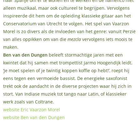
naar Spanje om er te wonen en te werken en de flamenco niet
alleen muzikaal, maar ook cultureel te begrijpen. Vervolgens
inspireerde dit hem om de opleiding klassieke gitaar aan het
Conservatorium van Utrecht te volgen. Het spel van Vaarzon
Morel is zo divers als de invloeden van het genre: vanuit Perzië
van alles oppikken om van die
mezcla
vervolgens iets moois te
maken.
Ben van den Dungen
beleeft stormachtige jaren met een
kwintet dat hij samen met trompettist
Jarmo Hoogendijk leidt.
‘Je moet spelen of je twintig koppen koffie op hebt!’, roept hij
eens tegen een vermoeide bassist. De energieke saxofonist
trekt ook de aandacht in de diverse projecten waar hij zich in
stort. Van Indiase muziek tot tango naar Latin, of klassieker
werk zoals van Coltrane.
website Eric Vaarzon Morel
website Ben van den Dungen