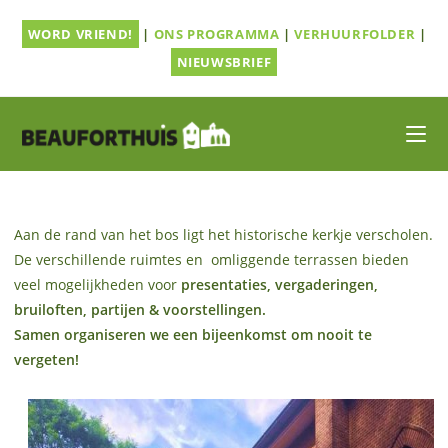
Ga
WORD VRIEND!
|
ONS PROGRAMMA
|
VERHUURFOLDER
|
naar
inhoud
NIEUWSBRIEF
Aan de rand van het bos ligt het historische kerkje verscholen.
De verschillende ruimtes en omliggende terrassen bieden
veel mogelijkheden voor
presentaties, vergaderingen,
bruiloften, partijen & voorstellingen.
Samen organiseren we een bijeenkomst om nooit te
vergeten!