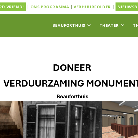
D VRIEND!
|
ONS PROGRAMMA
|
VERHUURFOLDER
|
NIEUWSB
BEAUFORTHUIS
THEATER
T