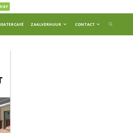
RIEF
TOGGLE
HEATERCAFÉ
ZAALVERHUUR
CONTACT
SITE
ZOEKEN