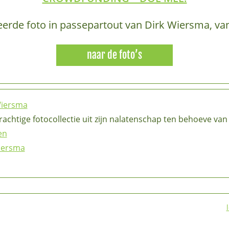
eerde foto in passepartout van Dirk Wiersma, va
naar de foto’s
Wiersma
rachtige fotocollectie uit zijn nalatenschap ten behoeve va
en
iersma