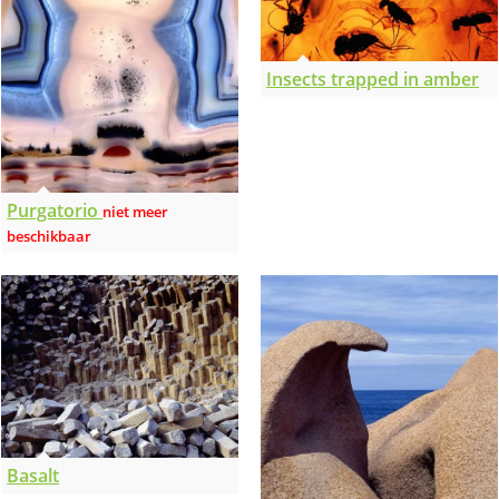
Insects trapped in amber
Purgatorio
Basalt