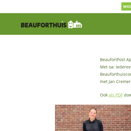
Ga
WOR
naar
inhoud
BeaufortPost Apr
Met oa: Iedereen
Beauforthuisco
met Jan Cremer,
Ook
als PDF
dow