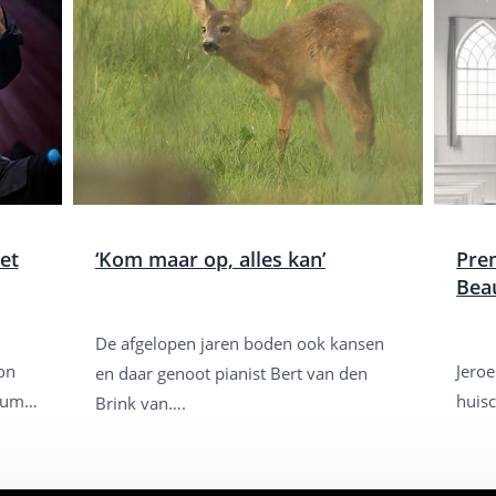
et
‘Kom maar op, alles kan’
Pre
Bea
De afgelopen jaren boden ook kansen
on
Jeroe
en daar genoot pianist Bert van den
dium…
huis
Brink van….