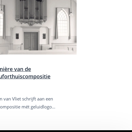
mière van de
uforthuiscompositie
n van Vliet schrijft aan een
compositie mét geluidlogo…