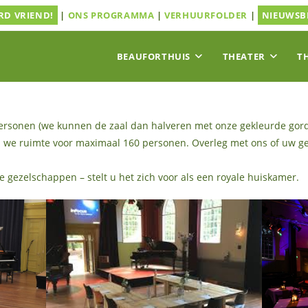
D VRIEND!
|
ONS PROGRAMMA
|
VERHUURFOLDER
|
NIEUWSB
BEAUFORTHUIS
THEATER
T
0 personen (we kunnen de zaal dan halveren met onze gekleurde gord
n we ruimte voor maximaal 160 personen. Overleg met ons of uw gez
re gezelschappen – stelt u het zich voor als een royale huiskamer.