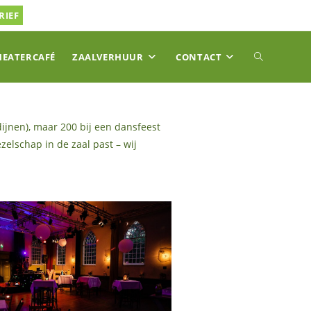
RIEF
TOGGLE
HEATERCAFÉ
ZAALVERHUUR
CONTACT
SITE
ijnen), maar 200 bij een dansfeest
elschap in de zaal past – wij
ZOEKEN