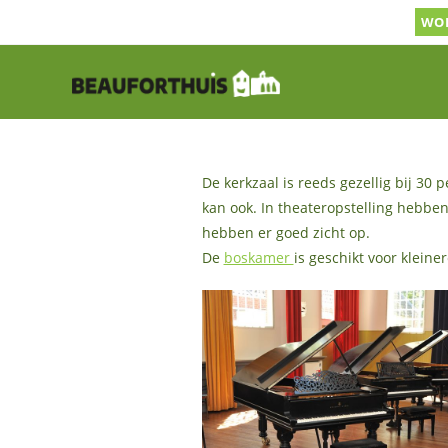
Ga
WOR
naar
inhoud
De kerkzaal is reeds gezellig bij 3
kan ook. In theateropstelling hebbe
hebben er goed zicht op.
De
boskamer
is geschikt voor kleine