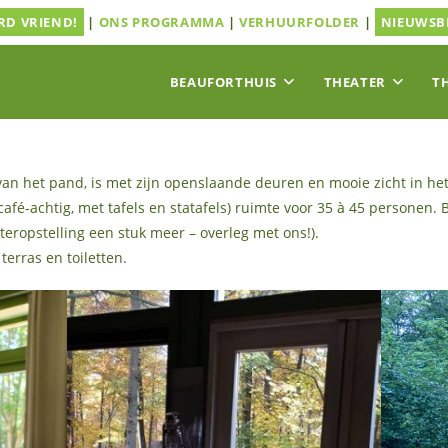
D VRIEND!
|
ONS PROGRAMMA
|
VERHUURFOLDER
|
NIEUWSB
BEAUFORTHUIS
THEATER
T
an het pand, is met zijn openslaande deuren en mooie zicht in het 
café-achtig, met tafels en statafels) ruimte voor 35 à 45 personen. 
ateropstelling een stuk meer – overleg met ons!).
erras en toiletten.