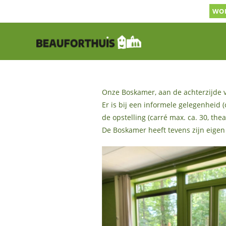
Ga
WOR
naar
inhoud
Onze Boskamer, aan de achterzijde v
Er is bij een informele gelegenheid (
de opstelling (carré max. ca. 30, the
De Boskamer heeft tevens zijn eigen t