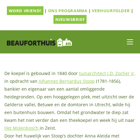
Ga
WORD VRIEND!
|
ONS PROGRAMMA
|
VERHUURFOLDER
|
naar
inhoud
NIEUWSBRIEF
De koepel is gebouwd in 1840 door
tuinarchitect J.D. Zocher jr
.
in opdracht van
Johannes Bernardus Stoop
(1781-1856),
bankier en eigenaar van een aantal omliggende
heidegronden. Op een hooggelegen plek, met uitzicht over de
Gelderse vallei, Betuwe en de domtoren in Utrecht, wilde hij
een buitenhuis bouwen. Omdat het grondwater te diep zat
kwam het niet verder dan een theekoepel en week hij uit naar
Het Molenbosch
in Zeist.
Door het huwelijk van Stoop’s dochter Anna Aleida met