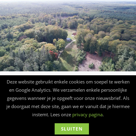
Deze website gebruikt enkele cookies om soepel te werken
zie Google-maps
en Google Analytics. We verzamelen enkele persoonlijke
gegevens wanneer je je opgeeft voor onze nieuwsbrief. Als
je doorgaat met deze site, gaan we er vanuit dat je hiermee
instemt. Lees onze
privacy pagina
.
SLUITEN
© Beauforthuis 2026 - webbouw
frankma