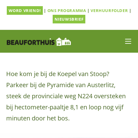
Ga
WORD VRIEND!
|
ONS PROGRAMMA
|
VERHUURFOLDER
|
naar
inhoud
NIEUWSBRIEF
Hoe kom je bij de Koepel van Stoop?
Parkeer bij de Pyramide van Austerlitz,
steek de provinciale weg N224 oversteken
bij hectometer-paaltje 8,1 en loop nog vijf
minuten door het bos.