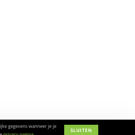
ijke gegevens wanneer je je
SLUITEN
ze
privacy pagina
.