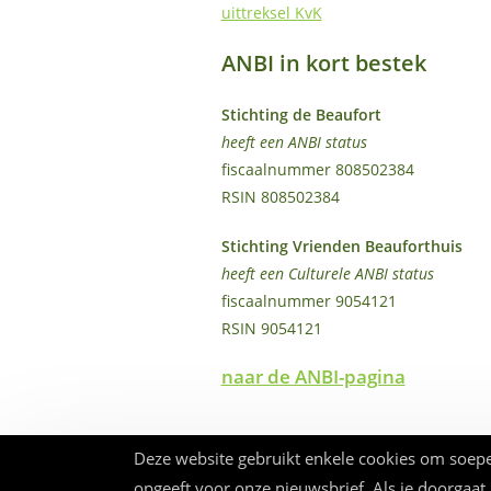
uittreksel KvK
ANBI in kort bestek
Stichting de Beaufort
heeft een ANBI status
fiscaalnummer 808502384
RSIN 808502384
Stichting Vrienden Beauforthuis
heeft een Culturele ANBI status
fiscaalnummer 9054121
RSIN 9054121
naar de ANBI-pagina
Deze website gebruikt enkele cookies om soepe
opgeeft voor onze nieuwsbrief. Als je doorgaat