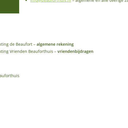
info@beauforthuis.nl
– algemene en alle overige z
hting de Beaufort –
algemene rekening
hting Vrienden Beauforthuis –
vriendenbijdragen
auforthuis