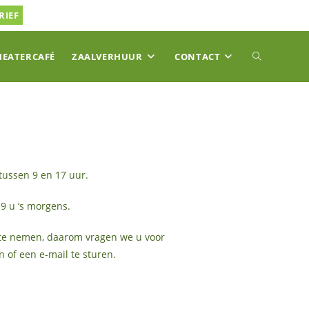
RIEF
TOGGLE
HEATERCAFÉ
ZAALVERHUUR
CONTACT
SITE
ZOEKEN
tussen 9 en 17 uur.
9 u ’s morgens.
op te nemen, daarom vragen we u voor
 of een e-mail te sturen.