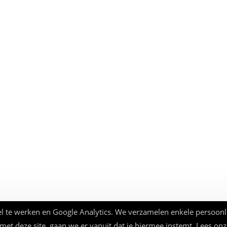
l te werken en Google Analytics. We verzamelen enkele persoonl
 met deze site, gaan we er vanuit dat je hiermee instemt. Lees on
© Beauforthuis 2026 - webbouw
frankma