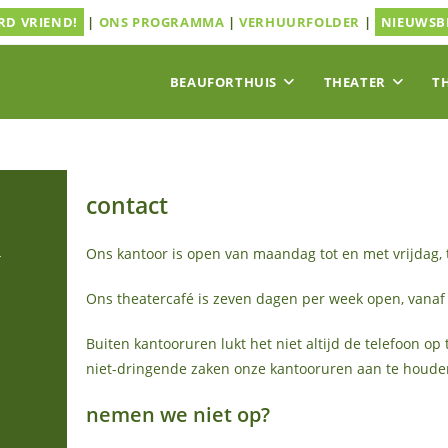
D VRIEND!
|
ONS PROGRAMMA
|
VERHUURFOLDER
|
NIEUWSB
BEAUFORTHUIS
THEATER
T
contact
4
Ons kantoor is open van maandag tot en met vrijdag, 
Ons theatercafé is zeven dagen per week open, vanaf 
Buiten kantooruren lukt het niet altijd de telefoon 
niet-dringende zaken onze kantooruren aan te houden
nemen we niet op?