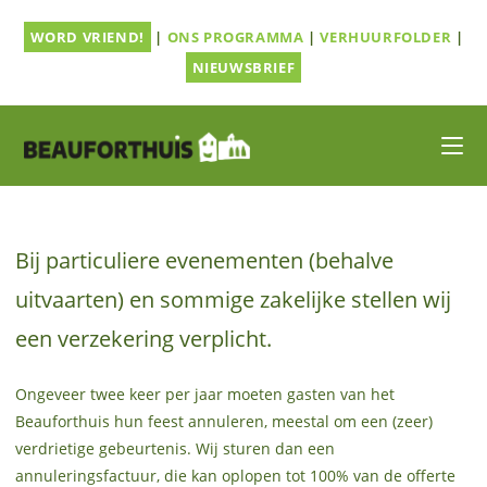
Ga
WORD VRIEND!
|
ONS PROGRAMMA
|
VERHUURFOLDER
|
naar
inhoud
NIEUWSBRIEF
Bij particuliere evenementen (behalve
uitvaarten) en sommige zakelijke stellen wij
een verzekering verplicht.
Ongeveer twee keer per jaar moeten gasten van het
Beauforthuis hun feest annuleren, meestal om een (zeer)
verdrietige gebeurtenis. Wij sturen dan een
annuleringsfactuur, die kan oplopen tot 100% van de offerte