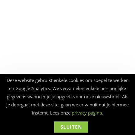
Deze website gebruikt enkele cookies om soepel te werken
en Google Analytics. We verzamelen enkele persoonlijke
gegevens wanneer je je opgeeft voor onze nieuwsbrief. Als
je doorgaat met deze site, gaan we er vanuit dat je hiermee
instemt. Lees onze
privacy pagina
.
SLUITEN