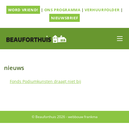
Ga
WORD VRIEND!
|
ONS PROGRAMMA
|
VERHUURFOLDER
|
naar
inhoud
NIEUWSBRIEF
nieuws
Fonds Podiumkunsten draagt niet bij
© Beauforthuis 2026 - webbouw
frankma