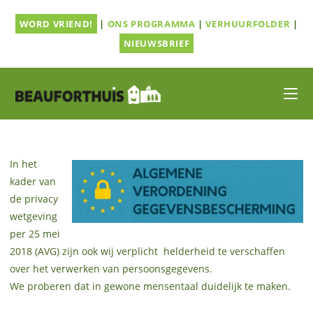
Ga
WORD VRIEND!
|
ONS PROGRAMMA
|
VERHUURFOLDER
|
naar
inhoud
NIEUWSBRIEF
In het
kader van
de privacy
wetgeving
per 25 mei
2018 (AVG) zijn ook wij verplicht helderheid te verschaffen
over het verwerken van persoonsgegevens.
We proberen dat in gewone mensentaal duidelijk te maken.