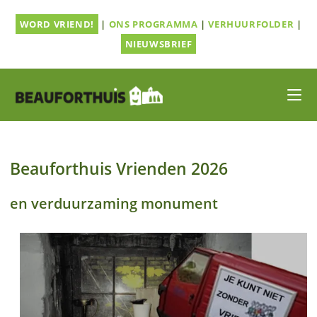
Ga
WORD VRIEND!
|
ONS PROGRAMMA
|
VERHUURFOLDER
|
naar
inhoud
NIEUWSBRIEF
Beauforthuis Vrienden 2026
en verduurzaming monument