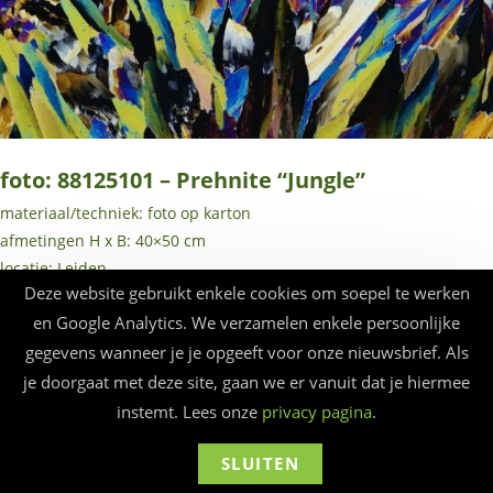
foto: 88125101 – Prehnite “Jungle”
materiaal/techniek: foto op karton
afmetingen H x B: 40×50 cm
locatie: Leiden
Deze website gebruikt enkele cookies om soepel te werken
jaar: 1988
en Google Analytics. We verzamelen enkele persoonlijke
gegevens wanneer je je opgeeft voor onze nieuwsbrief. Als
je doorgaat met deze site, gaan we er vanuit dat je hiermee
instemt. Lees onze
privacy pagina
.
© Beauforthuis 2026 - webbouw
frankma
SLUITEN