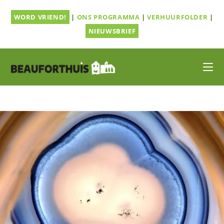
Ga
WORD VRIEND!
|
ONS PROGRAMMA
|
VERHUURFOLDER
|
naar
inhoud
NIEUWSBRIEF