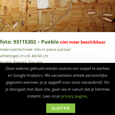
foto: 93115302 – Pueblo
materiaal/techniek: foto in passe-partout
afmetingen H x B: 40×50 cm
locatie: Paesma, Toscane
Deze website gebruikt enkele cookies om soepel te werken
jaar: 1993
en Google Analytics. We verzamelen enkele persoonlijke
gegevens wanneer je je opgeeft voor onze nieuwsbrief. Als
je doorgaat met deze site, gaan we er vanuit dat je hiermee
instemt. Lees onze
privacy pagina
.
© Beauforthuis 2026 - webbouw
frankma
SLUITEN