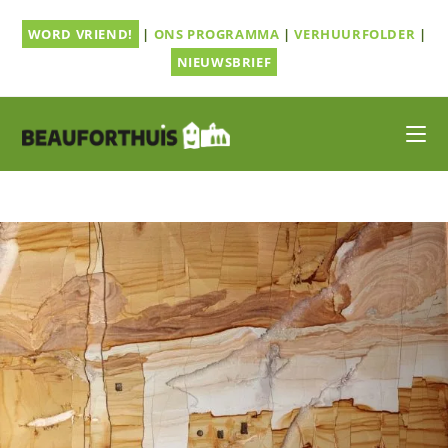
Ga
WORD VRIEND!
|
ONS PROGRAMMA
|
VERHUURFOLDER
|
naar
inhoud
NIEUWSBRIEF