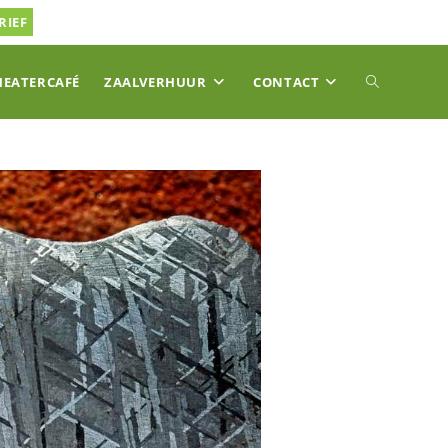
RIEF
TOGGLE
HEATERCAFÉ
ZAALVERHUUR
CONTACT
SITE
ZOEKEN