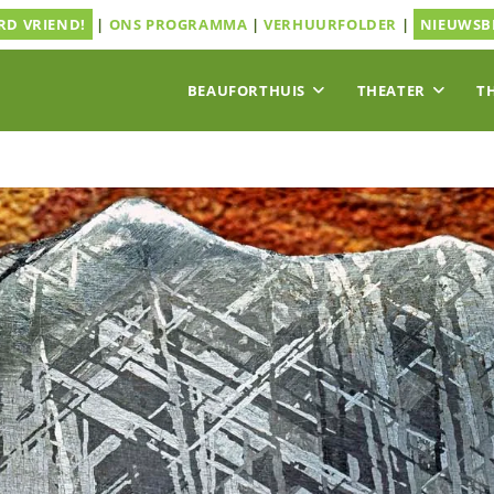
D VRIEND!
|
ONS PROGRAMMA
|
VERHUURFOLDER
|
NIEUWSB
BEAUFORTHUIS
THEATER
T