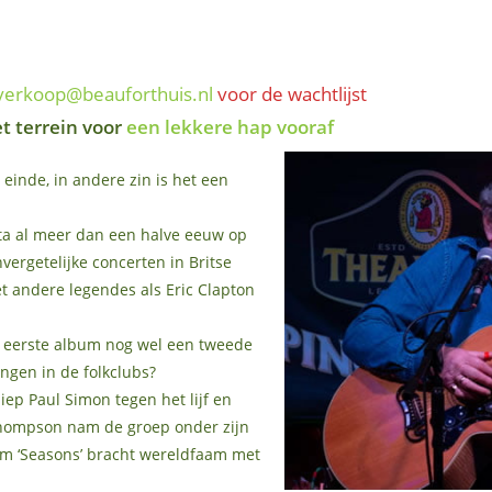
verkoop@beauforthuis.nl
voor de wachtlijst
et terrein voor
een lekkere hap vooraf
einde, in andere zin is het een
ta al meer dan een halve eeuw op
vergetelijke concerten in Britse
t andere legendes als Eric Clapton
t eerste album nog wel een tweede
gen in de folkclubs?
liep Paul Simon tegen het lijf en
hompson nam de groep onder zijn
m ‘Seasons’ bracht wereldfaam met