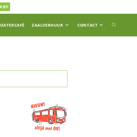
RIEF
TOGGLE
HEATERCAFÉ
ZAALVERHUUR
CONTACT
SITE
ZOEKEN