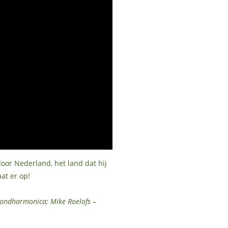
door Nederland, het land dat hij
at er op!
 mondharmonica; Mike Roelofs –