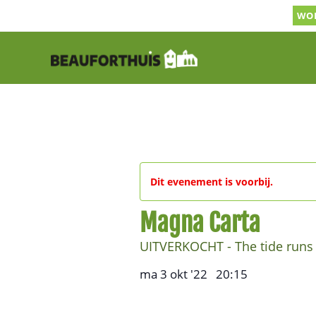
Ga
WOR
naar
inhoud
Dit evenement is voorbij.
Magna Carta
UITVERKOCHT - The tide runs o
ma 3 okt '22
20:15
,
–