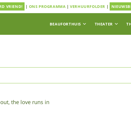
D VRIEND!
|
ONS PROGRAMMA
|
VERHUURFOLDER
|
NIEUWSB
BEAUFORTHUIS
THEATER
T
ut, the love runs in