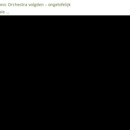
nic Orchestra volgden – ongelofelijk
ale …