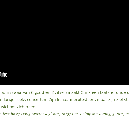
albums (waarvan 6 goud en 2 zilver) maakt Chris een laatste ronde 
lange reeks concerten. Zijn lichaam protesteert, maar zijn ziel sta
usici om zich heen.
fretless bass; Doug Morter – gitaar, zang; Chris Simpson – zang, gitaar,