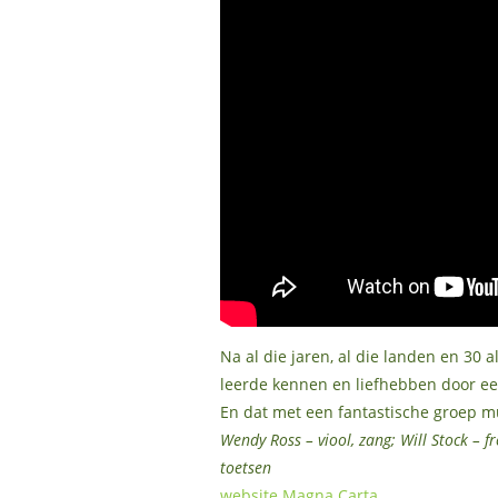
Na al die jaren, al die landen en 30 
leerde kennen en liefhebben door een 
En dat met een fantastische groep m
Wendy Ross – viool, zang; Will Stock – 
toetsen
website Magna Carta