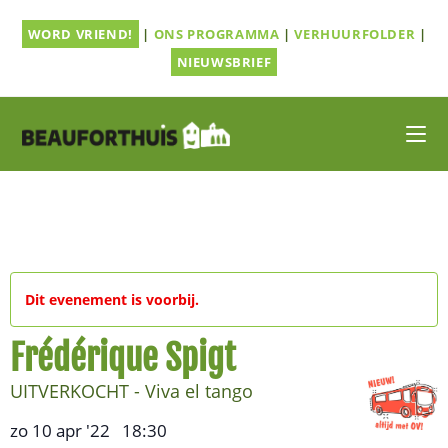
Ga
WORD VRIEND!
|
ONS PROGRAMMA
|
VERHUURFOLDER
|
naar
inhoud
NIEUWSBRIEF
Dit evenement is voorbij.
Frédérique Spigt
UITVERKOCHT - Viva el tango
zo 10 apr '22
18:30
,
–