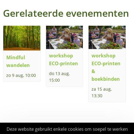
Gerelateerde evenementen
workshop
workshop
Mindful
ECO-printen
ECO-printen
wandelen
&
do 13 aug,
zo 9 aug, 10:00
boekbinden
15:00
za 15 aug,
13:30
Deze website gebruikt enkele cookies om soepel te werken