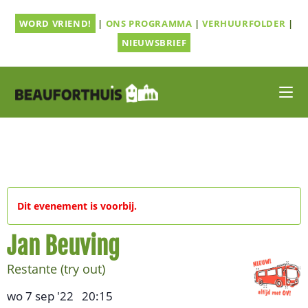
Ga
WORD VRIEND!
|
ONS PROGRAMMA
|
VERHUURFOLDER
|
naar
inhoud
NIEUWSBRIEF
Dit evenement is voorbij.
Jan Beuving
Restante (try out)
wo 7 sep '22
20:15
,
–