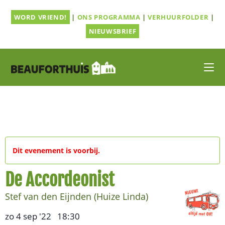
Ga
WORD VRIEND!
|
ONS PROGRAMMA
|
VERHUURFOLDER
|
naar
inhoud
NIEUWSBRIEF
Dit evenement is voorbij.
De Accordeonist
Stef van den Eijnden (Huize Linda)
zo 4 sep '22
18:30
,
–