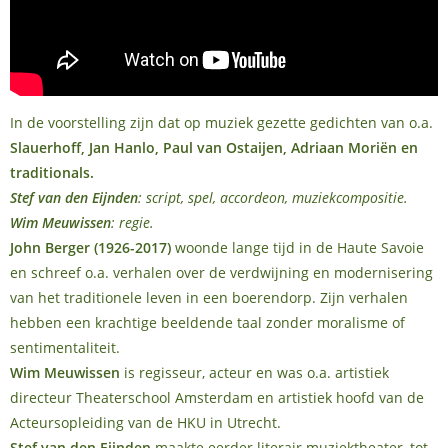
In de voorstelling zijn dat op muziek gezette gedichten van o.a.
Slauerhoff, Jan Hanlo, Paul van Ostaijen, Adriaan Moriёn en
traditionals.
Stef van den Eijnden
: script, spel, accordeon, muziekcompositie.
Wim Meuwissen
: regie.
John Berger
(
1926-2017)
woonde lange tijd in de Haute Savoie
en schreef o.a. verhalen over de verdwijning en modernisering
van het traditionele leven in een boerendorp.
Zijn verhalen
hebben een krachtige beeldende taal zonder moralisme of
sentimentaliteit.
Wim Meuwissen
is regisseur, acteur en was o.a. artistiek
directeur Theaterschool Amsterdam en artistiek hoofd van de
Acteursopleiding van de HKU in Utrecht.
Stef van den Eijnden
maakte eerder literair muziektheater, tot