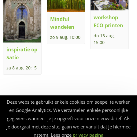
workshop
Mindful
ECO-printen
wandelen
do 13 aug,
zo 9 aug, 10:00
15:00
inspiratie op
Satie
za 8 aug, 20:15
Deze website gebruikt enkele cookies om soepel te werken
en Google Analytics. We verzamelen enkele persoonlijke
gegevens wanneer je je opgeeft voor onze nieuwsbrief. Als
je doorgaat met deze site, gaan we er vanuit dat je hiermee
instemt. Lees onze
privacy pagina
.