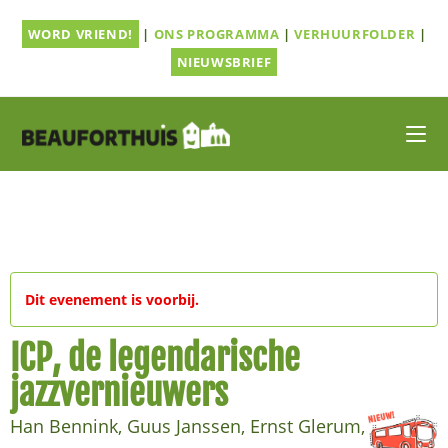
Ga
WORD VRIEND!
|
ONS PROGRAMMA
|
VERHUURFOLDER
|
naar
inhoud
NIEUWSBRIEF
Dit evenement is voorbij.
ICP, de legendarische
jazzvernieuwers
Han Bennink, Guus Janssen, Ernst Glerum,