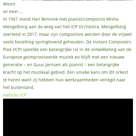
Moore
en meer …
In 1967 stond Han Bennink met pianist/componist Misha
Mengelberg aan de wieg van het ICP Orchestra. Mengelberg
overleed in 2017, maar zijn composities worden door de vrijwel
vaste bezetting springlevend gehouden. De Instant Composers
Pool (ICP) speelde een belangrijke rol in de ontwikkeling van de
Europese geïmproviseerde muziek en blijft met een nieuwe
generatie – en Guus Janssen als pianist – een belangrijke
kracht op het muzikaal gebied. Een unieke kans om dit orkest
te horen want zij hebben hun werkzaamheden verlegd naar
het buitenland.
website ICP