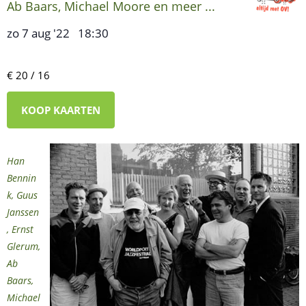
Ab Baars, Michael Moore en meer ...
zo 7 aug '22
18:30
,
–
€ 20 / 16
KOOP KAARTEN
Han
Bennin
k, Guus
Janssen
, Ernst
Glerum,
Ab
Baars,
Michael