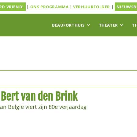
D VRIEND!
|
ONS PROGRAMMA
|
VERHUURFOLDER
|
NIEUWSB
BEAUFORTHUIS
THEATER
T
 Bert van den Brink
van België viert zijn 80e verjaardag