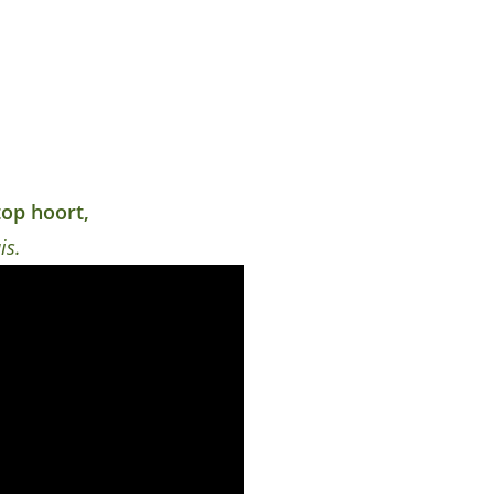
top hoort,
is.