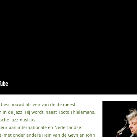
t beschouwd als een van de de meest
in de jazz. Hij wordt, naast Toots Thielemans,
ische jazzmusicus.
keur aan internationale en Nederlandse
t (met onder andere Hein van de Geyn en John