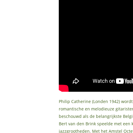
Philip Catherine (Londen 1942) word
romantische en melodieuze gitaristen 
beschouwd als de belangrijkste Belg
Bert van den Brink speelde met een 
jazzgrootheden. Met het Amstel Octe