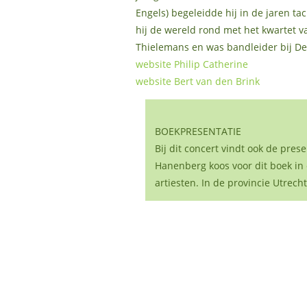
Engels) begeleidde hij in de jaren ta
hij de wereld rond met het kwartet v
Thielemans en was bandleider bij De
website Philip Catherine
website Bert van den Brink
BOEKPRESENTATIE
Bij dit concert vindt ook de pres
Hanenberg koos voor dit boek in 
artiesten. In de provincie Utrecht