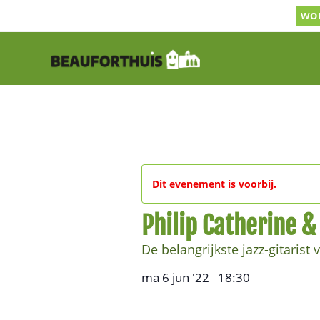
Ga
WOR
naar
inhoud
Dit evenement is voorbij.
Philip Catherine &
De belangrijkste jazz-gitarist 
ma 6 jun '22
18:30
,
–