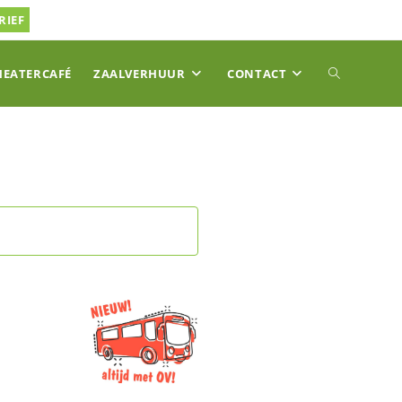
RIEF
TOGGLE
HEATERCAFÉ
ZAALVERHUUR
CONTACT
SITE
ZOEKEN