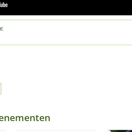
ar
venementen