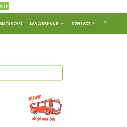
RIEF
TOGGLE
HEATERCAFÉ
ZAALVERHUUR
CONTACT
SITE
ZOEKEN