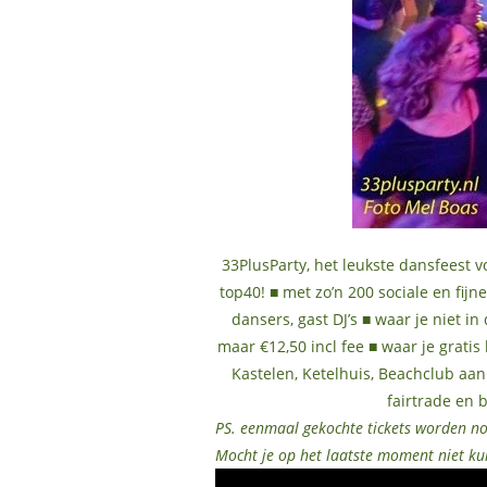
33PlusParty, het leukste dansfeest 
top40! ■ met zo’n 200 sociale en fij
dansers, gast DJ’s ■ waar je niet in
maar €12,50 incl fee ■ waar je gratis
Kastelen, Ketelhuis, Beachclub aan
fairtrade en 
PS. eenmaal gekochte tickets worden no
Mocht je op het laatste moment niet ku