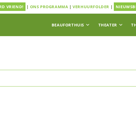
D VRIEND!
|
ONS PROGRAMMA
|
VERHUURFOLDER
|
NIEUWSB
BEAUFORTHUIS
THEATER
T