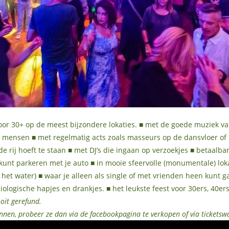
voor 30+ op de meest bijzondere lokaties. ■ met de goede muziek va
ne mensen ■ met regelmatig acts zoals masseurs op de dansvloer of 
 de rij hoeft te staan ■ met DJ’s die ingaan op verzoekjes ■ betaalba
 kunt parkeren met je auto ■ in mooie sfeervolle (monumentale) lokat
 het water) ■ waar je alleen als single of met vrienden heen kunt 
biologische hapjes en drankjes. ■ het leukste feest voor 30ers, 40er
oit gerefund.
nnen, probeer ze dan via de facebookpagina te verkopen of via ticketsw