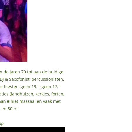
n de jaren 70 tot aan de huidige
DJ & Saxofonist, percussionisten,
re feesten, geen 19,=, geen 17,=
ies (landhuizen, kerkjes, forten,
gaan ■ niet massaal en vaak met
s en 50ers
ap