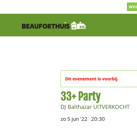
Ga
WOR
naar
inhoud
Dit evenement is voorbij.
33+ Party
DJ Balthazar UITVERKOCHT
zo 5 jun '22
20:30
,
–