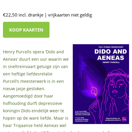
€22,50 incl. drankje | vrijkaarten niet geldig
KOOP KAARTEN
Henry Purcells opera ‘Dido and
Aeneas’ duurt een uur waarin we
in sneltreinvaart getuige zijn van
een heftige liefdesrelatie
Purcell’s meesterwerk is in een
nieuw jasje gestoken.
Aangemoedigd door haar
hofhouding durft depressieve
koningin Dido eindelijk weer te
hopen op de ware liefde. Maar is
haar Trojaanse held Aeneas wel