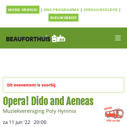
Ga
WORD VRIEND!
|
ONS PROGRAMMA
|
VERHUURFOLDER
|
naar
inhoud
NIEUWSBRIEF
Dit evenement is voorbij.
Opera! Dido and Aeneas
Muziekvereniging Poly Hymnia
za 11 jun '22
20:00
,
–