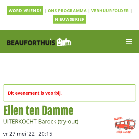
Ga
WORD VRIEND!
|
ONS PROGRAMMA
|
VERHUURFOLDER
|
naar
inhoud
NIEUWSBRIEF
Dit evenement is voorbij.
Ellen ten Damme
UITERKOCHT Barock (try-out)
vr 27 mei '22
20:15
,
–