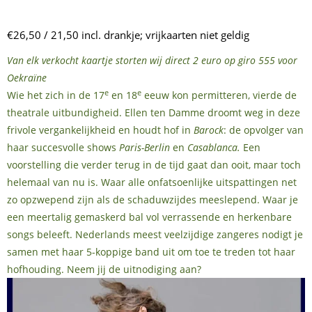
€26,50 / 21,50 incl. drankje; vrijkaarten niet geldig
Van elk verkocht kaartje storten wij direct 2 euro op giro 555 voor
Oekraïne
e
e
Wie het zich in de 17
en 18
eeuw kon permitteren, vierde de
theatrale uitbundigheid. Ellen ten Damme droomt weg in deze
frivole vergankelijkheid en houdt hof in
Barock
: de opvolger van
haar succesvolle shows
Paris-Berlin
en
Casablanca.
Een
voorstelling die verder terug in de tijd gaat dan ooit, maar toch
helemaal van nu is. Waar alle onfatsoenlijke uitspattingen net
zo opzwepend zijn als de schaduwzijdes meeslepend. Waar je
een meertalig gemaskerd bal vol verrassende en herkenbare
songs beleeft. Nederlands meest veelzijdige zangeres nodigt je
samen met haar 5-koppige band uit om toe te treden tot haar
hofhouding. Neem jij de uitnodiging aan?