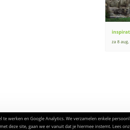
inspirat
za 8 aug,
l te werken en Google Analytics. We verzamelen enkele persoonl
 met deze site, gaan we er vanuit dat je hiermee instemt. Lees on
© Beauforthuis 2026 - webbouw
frankma