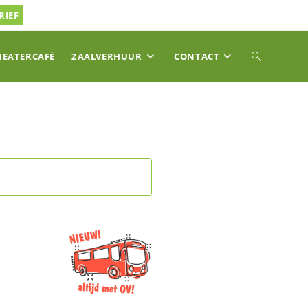
RIEF
TOGGLE
HEATERCAFÉ
ZAALVERHUUR
CONTACT
SITE
ZOEKEN