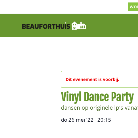
Ga
WOR
naar
inhoud
Dit evenement is voorbij.
Vinyl Dance Party
dansen op originele lp's vanaf
do 26 mei '22
20:15
,
–