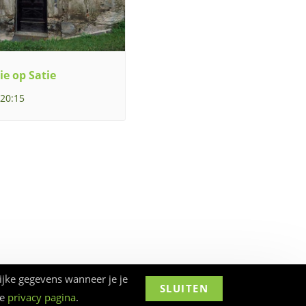
ie op Satie
 20:15
ijke gegevens wanneer je je
SLUITEN
ze
privacy pagina
.