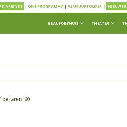
D VRIEND!
|
ONS PROGRAMMA
|
VERHUURFOLDER
|
NIEUWSB
BEAUFORTHUIS
THEATER
T
 de jaren '60