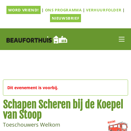
Ga
WORD VRIEND!
|
ONS PROGRAMMA
|
VERHUURFOLDER
|
naar
inhoud
NIEUWSBRIEF
Dit evenement is voorbij.
Schapen Scheren bij de Koepel
van Stoop
Toeschouwers Welkom