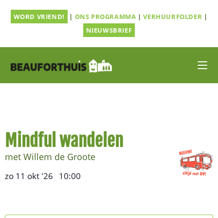
Ga
WORD VRIEND!
|
ONS PROGRAMMA
|
VERHUURFOLDER
|
naar
inhoud
NIEUWSBRIEF
Mindful wandelen
met Willem de Groote
zo 11 okt '26
10:00
,
–