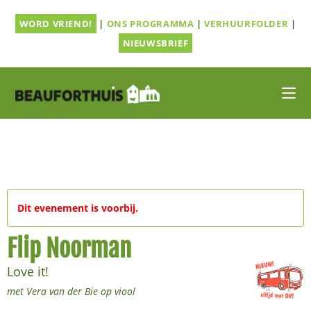
Ga
WORD VRIEND!
|
ONS PROGRAMMA
|
VERHUURFOLDER
|
naar
inhoud
NIEUWSBRIEF
Dit evenement is voorbij.
Flip Noorman
Love it!
met Vera van der Bie op viool