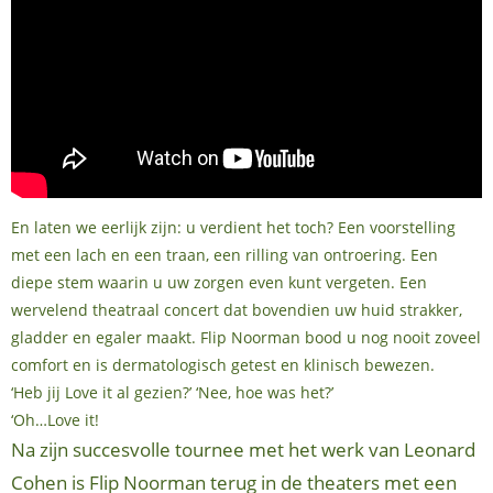
En laten we eerlijk zijn: u verdient het toch? Een voorstelling
met een lach en een traan, een rilling van ontroering. Een
diepe stem waarin u uw zorgen even kunt vergeten. Een
wervelend theatraal concert dat bovendien uw huid strakker,
gladder en egaler maakt. Flip Noorman bood u nog nooit zoveel
comfort en is dermatologisch getest en klinisch bewezen.
‘Heb jij Love it al gezien?’ ‘Nee, hoe was het?’
‘Oh…Love it!
Na zijn succesvolle tournee met het werk van Leonard
Cohen is Flip Noorman terug in de theaters met een