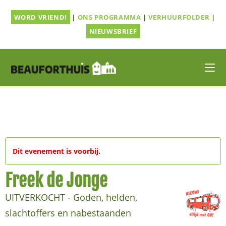
Ga
WORD VRIEND!
|
ONS PROGRAMMA
|
VERHUURFOLDER
|
naar
inhoud
NIEUWSBRIEF
Dit evenement is voorbij.
Freek de Jonge
UITVERKOCHT - Goden, helden,
slachtoffers en nabestaanden