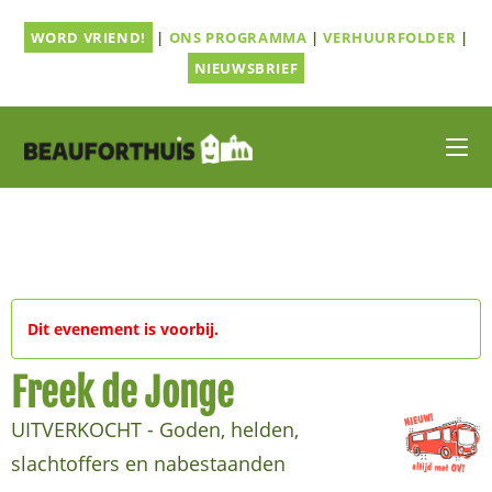
Ga
WORD VRIEND!
|
ONS PROGRAMMA
|
VERHUURFOLDER
|
naar
inhoud
NIEUWSBRIEF
Dit evenement is voorbij.
Freek de Jonge
UITVERKOCHT - Goden, helden,
slachtoffers en nabestaanden