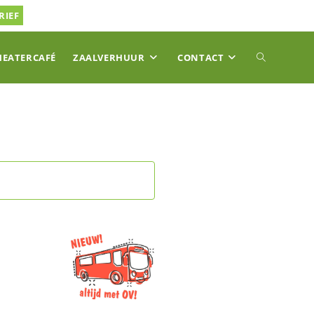
RIEF
TOGGLE
HEATERCAFÉ
ZAALVERHUUR
CONTACT
SITE
ZOEKEN