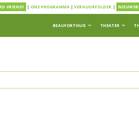
D VRIEND!
|
ONS PROGRAMMA
|
VERHUURFOLDER
|
NIEUWSB
BEAUFORTHUIS
THEATER
T