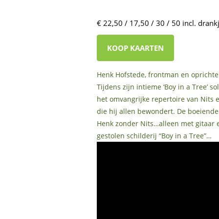
€ 22,50 / 17,50 / 30 / 50 incl. drank
KOOP KAARTEN
Henk Hofstede, frontman en oprichter
Tijdens zijn intieme ‘Boy in a Tree’ s
het omvangrijke repertoire van Nits
die hij allen bewondert. De boeiende
Henk zonder Nits…alleen met gitaar 
gestolen schilderij “Boy in a Tree”…