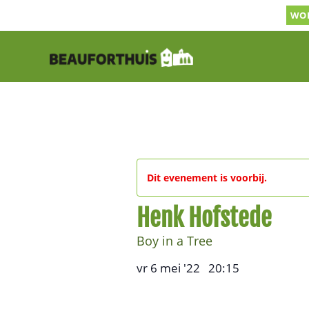
Ga
WOR
naar
inhoud
Dit evenement is voorbij.
Henk Hofstede
Boy in a Tree
vr 6 mei '22
20:15
,
–