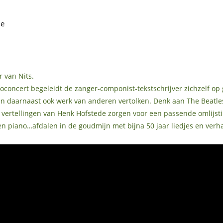
je
 van Nits.
oloconcert begeleidt de zanger-componist-tekstschrijver zichzelf op g
 en daarnaast ook werk van anderen vertolken. Denk aan The Beatle
 vertellingen van Henk Hofstede zorgen voor een passende omlijsti
en piano…afdalen in de goudmijn met bijna 50 jaar liedjes en verh