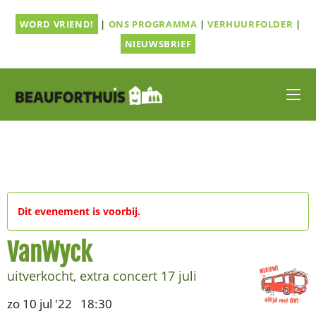
Ga
WORD VRIEND!
|
ONS PROGRAMMA
|
VERHUURFOLDER
|
naar
inhoud
NIEUWSBRIEF
Dit evenement is voorbij.
VanWyck
uitverkocht, extra concert 17 juli
zo 10 jul '22
18:30
,
–