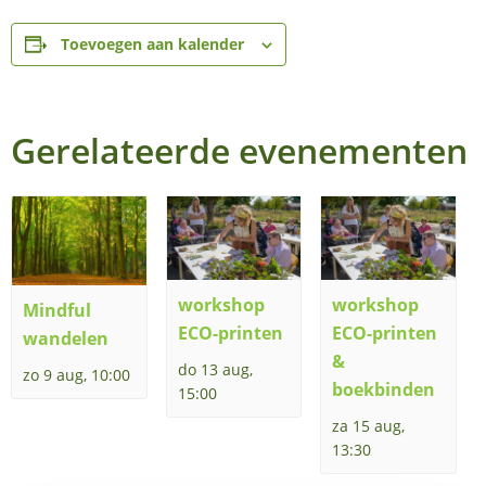
Toevoegen aan kalender
Gerelateerde evenementen
workshop
workshop
Mindful
ECO-printen
ECO-printen
wandelen
&
do 13 aug,
zo 9 aug, 10:00
boekbinden
15:00
za 15 aug,
13:30