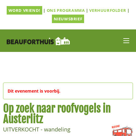
Ga
WORD VRIEND!
|
ONS PROGRAMMA
|
VERHUURFOLDER
|
naar
inhoud
NIEUWSBRIEF
Dit evenement is voorbij.
Op zoek naar roofvogels in
Austerlitz
UITVERKOCHT - wandeling