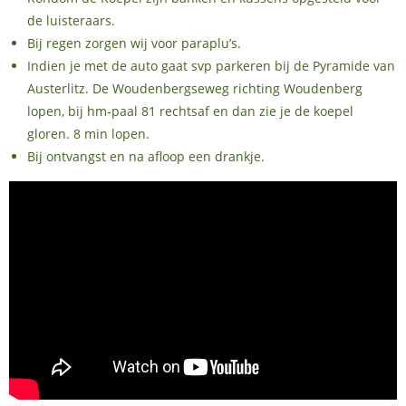
de luisteraars.
Bij regen zorgen wij voor paraplu’s.
Indien je met de auto gaat svp parkeren bij de Pyramide van
Austerlitz. De Woudenbergseweg richting Woudenberg
lopen, bij hm-paal 81 rechtsaf en dan zie je de koepel
gloren. 8 min lopen.
Bij ontvangst en na afloop een drankje.