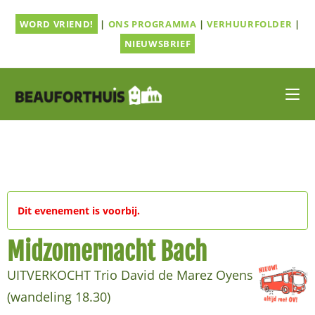
Ga
WORD VRIEND!
|
ONS PROGRAMMA
|
VERHUURFOLDER
|
naar
inhoud
NIEUWSBRIEF
Dit evenement is voorbij.
Midzomernacht Bach
UITVERKOCHT Trio David de Marez Oyens
(wandeling 18.30)