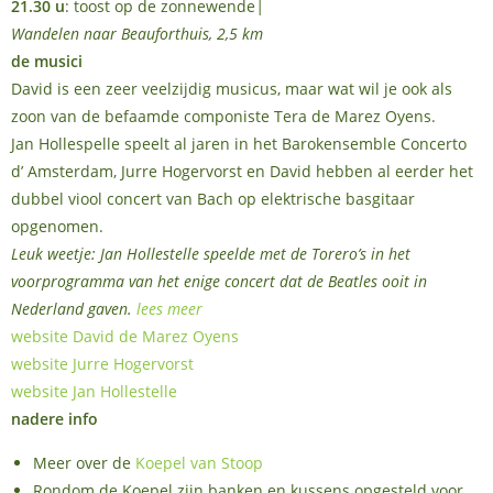
21.30 u
: toost op de zonnewende
|
Wandelen naar Beauforthuis, 2,5 km
de musici
David is een zeer veelzijdig musicus, maar wat wil je ook als
zoon van de befaamde componiste Tera de Marez Oyens.
Jan Hollespelle speelt al jaren in het Barokensemble Concerto
d’ Amsterdam, Jurre Hogervorst en David hebben al eerder het
dubbel viool concert van Bach op elektrische basgitaar
opgenomen.
Leuk weetje: Jan Hollestelle speelde met de Torero’s in het
voorprogramma van het enige concert dat de Beatles ooit in
Nederland gaven.
lees meer
website David de Marez Oyens
website Jurre Hogervorst
website Jan Hollestelle
nadere info
Meer over de
Koepel van Stoop
Rondom de Koepel zijn banken en kussens opgesteld voor