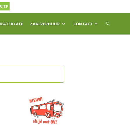
RIEF
TOGGLE
HEATERCAFÉ
ZAALVERHUUR
CONTACT
SITE
ZOEKEN