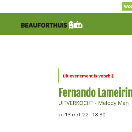
Ga
WOR
naar
inhoud
Dit evenement is voorbij.
Fernando Lameiri
UITVERKOCHT - Melody Man
zo 13 mrt '22
18:30
,
–