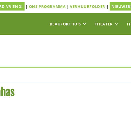
D VRIEND!
|
ONS PROGRAMMA
|
VERHUURFOLDER
|
NIEUWSB
BEAUFORTHUIS
THEATER
T
nhas