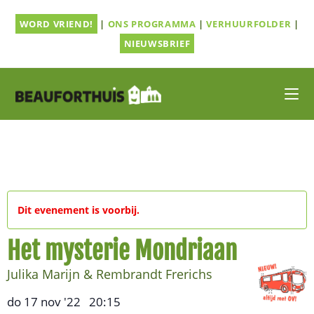
Ga
WORD VRIEND!
|
ONS PROGRAMMA
|
VERHUURFOLDER
|
naar
inhoud
NIEUWSBRIEF
Dit evenement is voorbij.
Het mysterie Mondriaan
Julika Marijn & Rembrandt Frerichs
do 17 nov '22
20:15
,
–