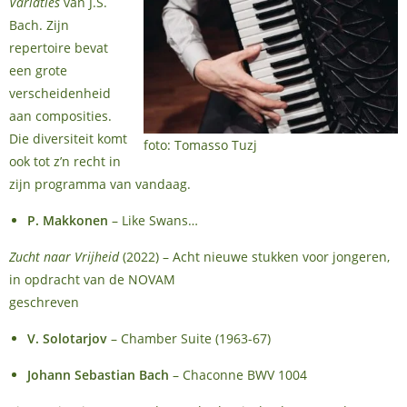
Variaties
van J.S.
Bach. Zijn
repertoire bevat
een grote
verscheidenheid
aan composities.
Die diversiteit komt
foto: Tomasso Tuzj
ook tot z’n recht in
zijn programma van vandaag.
P. Makkonen
– Like Swans…
Zucht naar Vrijheid
(2022) – Acht nieuwe stukken voor jongeren,
in opdracht van de NOVAM
geschreven
V. Solotarjov
– Chamber Suite (1963-67)
Johann Sebastian Bach
– Chaconne BWV 1004