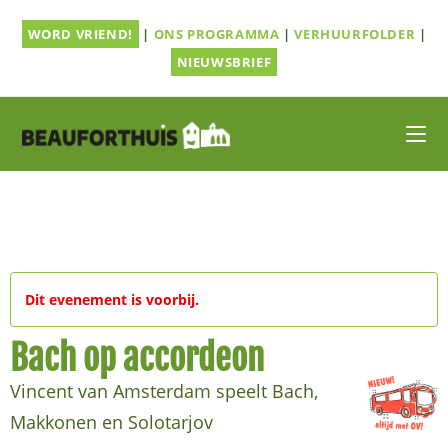
Ga
WORD VRIEND!
|
ONS PROGRAMMA
|
VERHUURFOLDER
|
naar
inhoud
NIEUWSBRIEF
Dit evenement is voorbij.
Bach op accordeon
Vincent van Amsterdam speelt Bach,
Makkonen en Solotarjov