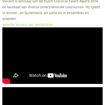
Vincent is winnaar van de Dutch Classical Talent Award 2016
en laureaat van diverse (inter)nationale concoursen. Hij speelt
in binnen- en buitenland, als solist én in ensembles en
orkesten.
website Vincent van Amsterdam