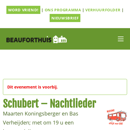
Ga
WORD VRIEND!
|
ONS PROGRAMMA
|
VERHUURFOLDER
|
naar
inhoud
NIEUWSBRIEF
Dit evenement is voorbij.
Schubert – Nachtlieder
Maarten Koningsberger en Bas
Verheijden; met om 19 u een