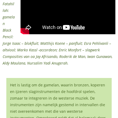
Fatahil
lah:
gamela
n
Black
Pencil:
Jorge Isaac – blokfluit; Matthijs Koene – panfluit; Esra Pehlivanli –
altviool; Marko Kassl -accordeon; Enric Monfort – slagwerk
Composities van oa Jay Afrisando, Roderik de Man, Iwan Gunawan,
Aldy Maulana, Nursalim Yadi Anugerah.
Het is lastig om de gamelan, waarin bronzen, koperen
en ijzeren slaginstrumenten de hoofdrol spelen,
zomaar te integreren in de westerse muziek. De
instrumenten zijn namelijk gestemd in intervallen die
niet overeenkomen met die van westerse
instrumenten. Omgekeerd geldt dat al helemaal: door