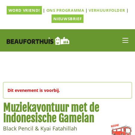
Ga
WORD VRIEND!
|
ONS PROGRAMMA
|
VERHUURFOLDER
|
naar
inhoud
NIEUWSBRIEF
Dit evenement is voorbij.
Muziekavontuur met de
Indonesische Gamelan
Black Pencil & Kyai Fatahillah