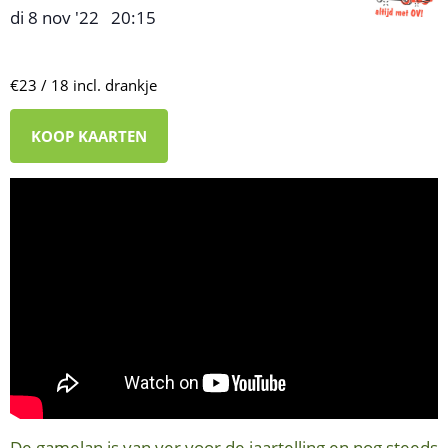
di 8 nov '22
20:15
,
–
€23 / 18 incl. drankje
KOOP KAARTEN
De gamelan is van ver voor de jaartelling en nog steeds