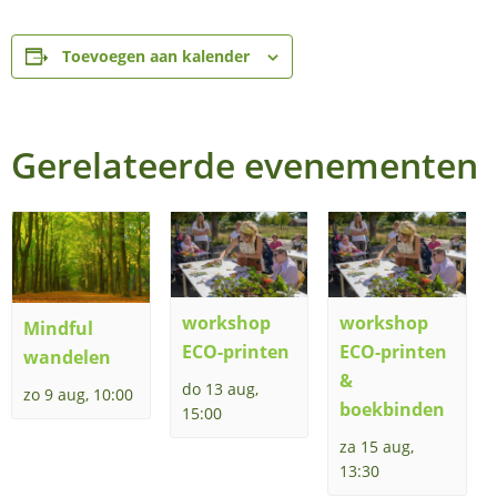
Toevoegen aan kalender
Gerelateerde evenementen
workshop
workshop
Mindful
ECO-printen
ECO-printen
wandelen
&
do 13 aug,
zo 9 aug, 10:00
boekbinden
15:00
za 15 aug,
13:30