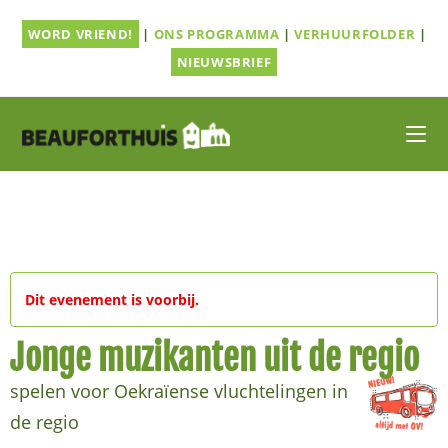
Ga
WORD VRIEND!
|
ONS PROGRAMMA
|
VERHUURFOLDER
|
naar
inhoud
NIEUWSBRIEF
Dit evenement is voorbij.
Jonge muzikanten uit de regio
spelen voor Oekraïense vluchtelingen in
de regio