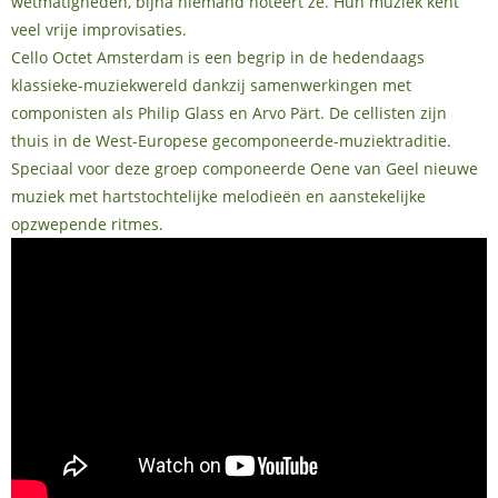
wetmatigheden, bijna niemand noteert ze. Hun muziek kent
veel vrije improvisaties.
Cello Octet Amsterdam is een begrip in de hedendaags
klassieke-muziekwereld dankzij samenwerkingen met
componisten als Philip Glass en Arvo Pärt. De cellisten zijn
thuis in de West-Europese gecomponeerde-muziektraditie.
Speciaal voor deze groep componeerde Oene van Geel nieuwe
muziek met hartstochtelijke melodieën en aanstekelijke
opzwepende ritmes.