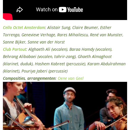
Cello Octet Amsterdam
: Alistair Sung, Claire Beumer, Esther
Torrenga, Genevieve Verhage, Rares Mihailescu, René van Munster,
Sanne Bijker, Sanne van der Horst
Club Partout
: Alghaeth Ali (vocalen), Baraa Hamdy (vocalen),
Behrang Alibabaei (vocalen, tahrir-zang), Ghaeth Almaghoot
(klarinet, duduk), Hashem Kabreet (percussie), Karam Abdulrahman
(klarinet), Pouriya Jaberi (percussie)
Composities, arrangementen
:
Oene van Geel