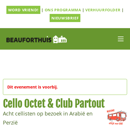
Ga
WORD VRIEND!
|
ONS PROGRAMMA
|
VERHUURFOLDER
|
naar
inhoud
NIEUWSBRIEF
Dit evenement is voorbij.
Cello Octet & Club Partout
Acht cellisten op bezoek in Arabië en
Perzië