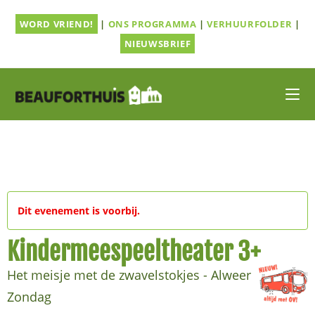
Ga
WORD VRIEND!
|
ONS PROGRAMMA
|
VERHUURFOLDER
|
naar
inhoud
NIEUWSBRIEF
Dit evenement is voorbij.
Kindermeespeeltheater 3+
Het meisje met de zwavelstokjes - Alweer
Zondag