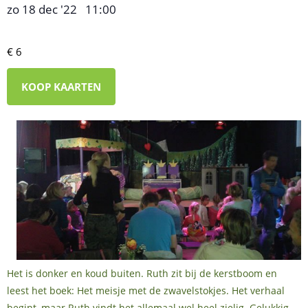
zo 18 dec '22
11:00
,
–
€ 6
KOOP KAARTEN
Het is donker en koud buiten. Ruth zit bij de kerstboom en
leest het boek: Het meisje met de zwavelstokjes. Het verhaal
begint, maar Ruth vindt het allemaal wel heel zielig. Gelukkig