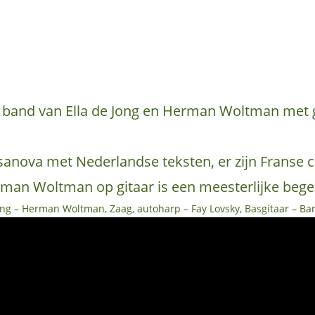
 band van Ella de Jong en Herman Woltman met g
anova met Nederlandse teksten, er zijn Franse ch
rman Woltman op gitaar is een meesterlijke bege
 zang – Herman Woltman, Zaag, autoharp – Fay Lovsky, Basgitaar – B