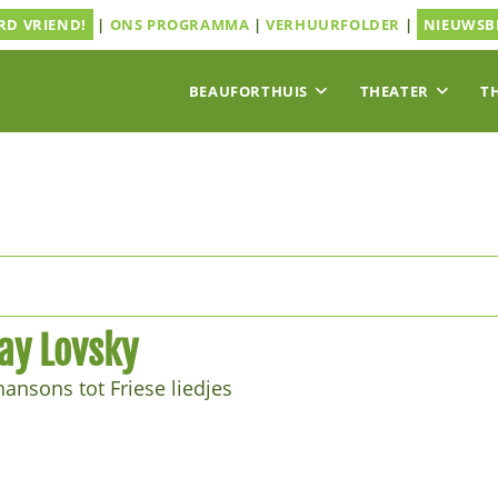
D VRIEND!
|
ONS PROGRAMMA
|
VERHUURFOLDER
|
NIEUWSB
BEAUFORTHUIS
THEATER
T
Fay Lovsky
ansons tot Friese liedjes