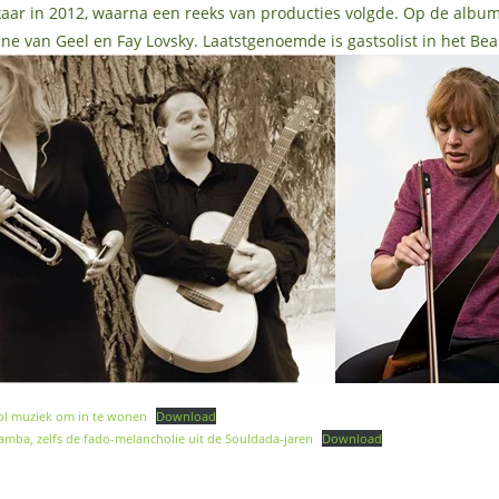
kaar in 2012, waarna een reeks van producties volgde. Op de album
e van Geel en Fay Lovsky. Laatstgenoemde is gastsolist in het Bea
vol muziek om in te wonen
Download
amba, zelfs de fado-melancholie uit de Souldada-jaren
Download