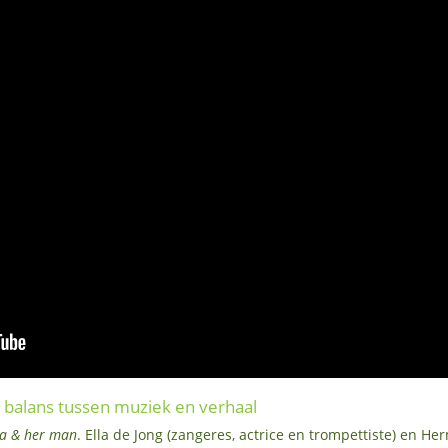
 balans tussen muziek en verhaal
la & her man
. Ella de Jong (zangeres, actrice en trompettiste) en 