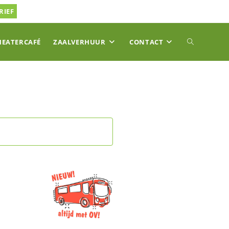
RIEF
TOGGLE
HEATERCAFÉ
ZAALVERHUUR
CONTACT
SITE
ZOEKEN