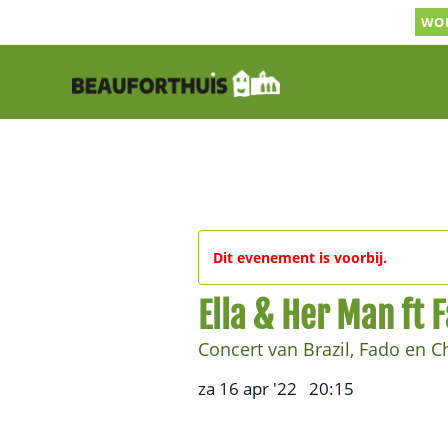
Ga
WOR
naar
inhoud
Dit evenement is voorbij.
Ella & Her Man ft 
Concert van Brazil, Fado en Ch
za 16 apr '22
20:15
,
–