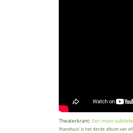
Theaterkrant:
Een mooi subtiele
‘Pianohuis’ is het derde album van
el