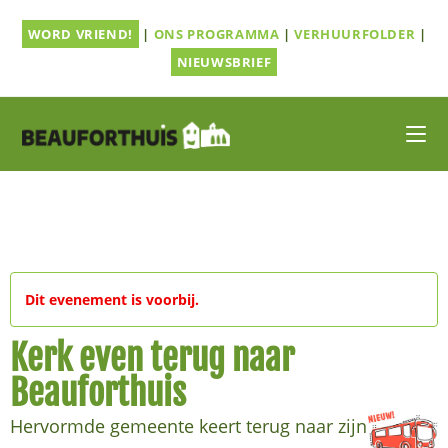
Ga
WORD VRIEND!
|
ONS PROGRAMMA
|
VERHUURFOLDER
|
naar
inhoud
NIEUWSBRIEF
Dit evenement is voorbij.
Kerk even terug naar
Beauforthuis
Hervormde gemeente keert terug naar zijn