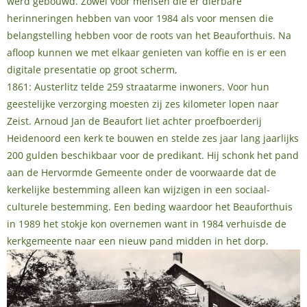
werd gebouwd. Zowel voor mensen die er dierbare
herinneringen hebben van voor 1984 als voor mensen die
belangstelling hebben voor de roots van het Beauforthuis. Na
afloop kunnen we met elkaar genieten van koffie en is er een
digitale presentatie op groot scherm,
1861: Austerlitz telde 259 straatarme inwoners. Voor hun
geestelijke verzorging moesten zij zes kilometer lopen naar
Zeist. Arnoud Jan de Beaufort liet achter proefboerderij
Heidenoord een kerk te bouwen en stelde zes jaar lang jaarlijks
200 gulden beschikbaar voor de predikant. Hij schonk het pand
aan de Hervormde Gemeente onder de voorwaarde dat de
kerkelijke bestemming alleen kan wijzigen in een sociaal-
culturele bestemming. Een beding waardoor het Beauforthuis
in 1989 het stokje kon overnemen want in 1984 verhuisde de
kerkgemeente naar een nieuw pand midden in het dorp.