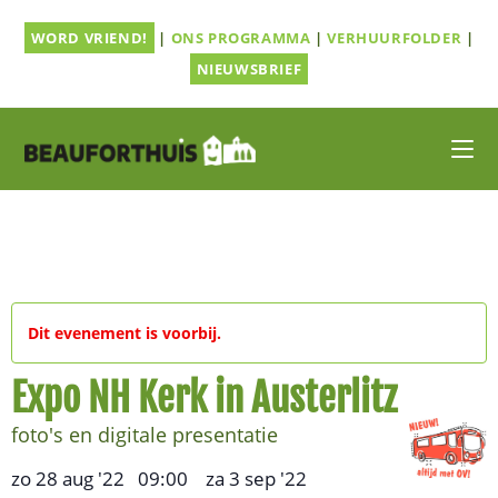
Ga
WORD VRIEND!
|
ONS PROGRAMMA
|
VERHUURFOLDER
|
naar
inhoud
NIEUWSBRIEF
Dit evenement is voorbij.
Expo NH Kerk in Austerlitz
foto's en digitale presentatie
zo 28 aug '22
09:00
za 3 sep '22
,
–