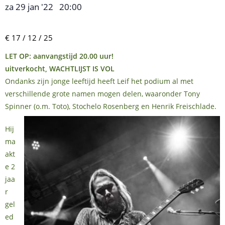
za 29 jan '22
20:00
,
–
€ 17 / 12 / 25
LET OP: aanvangstijd 20.00 uur!
uitverkocht, WACHTLIJST IS VOL
Ondanks zijn jonge leeftijd heeft Leif het podium al met
verschillende grote namen mogen delen, waaronder Tony
Spinner (o.m. Toto), Stochelo Rosenberg en Henrik Freischlade.
Hij
ma
akt
e 2
jaa
r
gel
ed