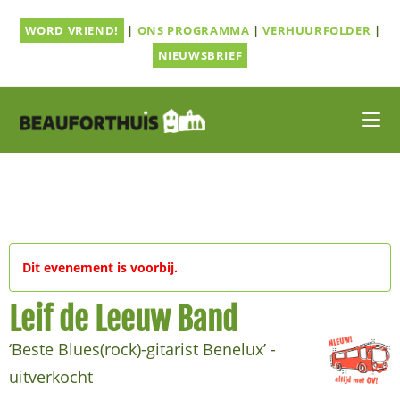
Ga
WORD VRIEND!
|
ONS PROGRAMMA
|
VERHUURFOLDER
|
naar
inhoud
NIEUWSBRIEF
Dit evenement is voorbij.
Leif de Leeuw Band
‘Beste Blues(rock)-gitarist Benelux’ -
uitverkocht