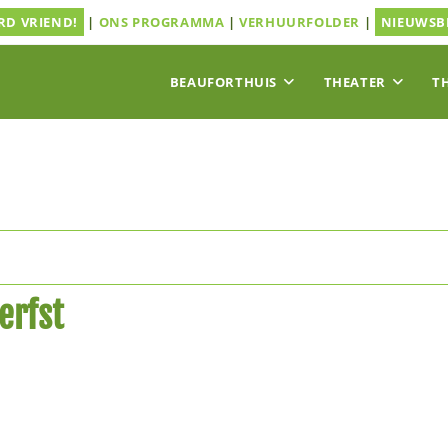
D VRIEND!
|
ONS PROGRAMMA
|
VERHUURFOLDER
|
NIEUWSB
BEAUFORTHUIS
THEATER
T
erfst