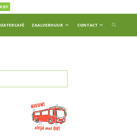
RIEF
TOGGLE
HEATERCAFÉ
ZAALVERHUUR
CONTACT
SITE
ZOEKEN