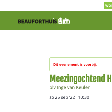
Ga
WOR
naar
inhoud
Dit evenement is voorbij.
Meezingochtend H
olv Inge van Keulen
zo 25 sep '22
10:30
,
–